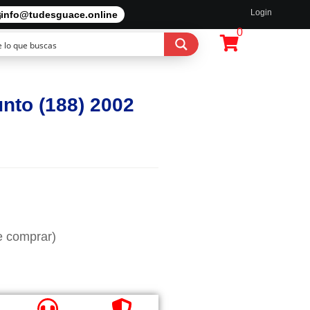
Login
info@tudesguace.online
0
unto (188) 2002
e comprar)