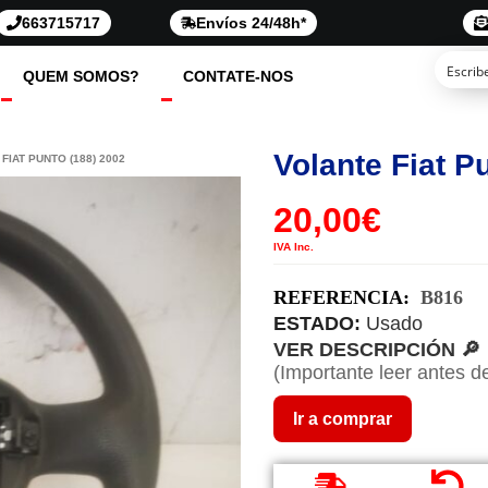
663715717
Envíos 24/48h*
QUEM SOMOS?
CONTATE-NOS
Volante Fiat P
FIAT PUNTO (188) 2002
20,00
€
IVA Inc.
REFERENCIA:
B816
ESTADO:
Usado
VER DESCRIPCIÓN 🔎
(Importante leer antes d
Ir a comprar