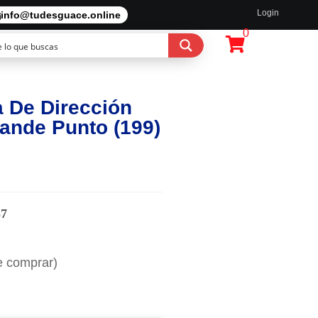
Login
info@tudesguace.online
0
 De Dirección
Grande Punto (199)
37
e comprar)