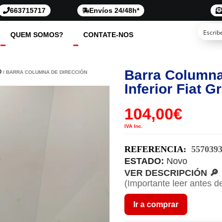
663715717
Envíos 24/48h*
QUEM SOMOS?
CONTATE-NOS
Barra Columna
O
/ BARRA COLUMNA DE DIRECCIÓN
Inferior Fiat 
104,00
€
IVA Inc.
REFERENCIA:
557039
ESTADO:
Novo
VER DESCRIPCIÓN 🔎
(Importante leer antes d
Ir a comprar