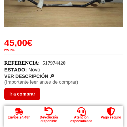
45,00
€
IVA Inc.
REFERENCIA:
517974420
ESTADO:
Novo
VER DESCRIPCIÓN 🔎
(Importante leer antes de comprar)
Ir a comprar
Envíos 24/48h
Devolución
Atención
Pago seguro
disponible
especializada