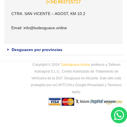
(+34) 663715717
CTRA. SAN VICENTE – AGOST, KM 10.2
Email:
info@tudesguace.online
Desguaces por provincias
Copyright © 2024
Tudesguace.online
pertence a Talleres
Autoagost S.L.U., Centro Autorizado de Tratamiento de
Vehículos de la DGT. Desguace en Alicante. Este sitio está
protegido por reCAPTCHA y Google
Privacidad
y
Términos
apply.