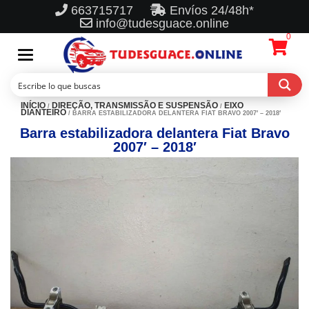
663715717
Envíos 24/48h*
info@tudesguace.online
0
Toggle
navigation
INÍCIO
DIREÇÃO, TRANSMISSÃO E SUSPENSÃO
EIXO
/
/
DIANTEIRO
/ BARRA ESTABILIZADORA DELANTERA FIAT BRAVO 2007′ – 2018′
Barra estabilizadora delantera Fiat Bravo
2007′ – 2018′