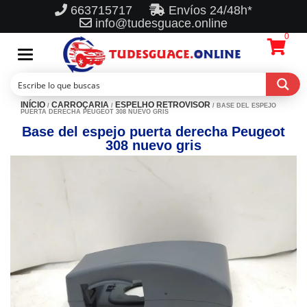
663715717
Envíos 24/48h*
info@tudesguace.online
0
Toggle
navigation
INÍCIO
CARROÇARIA
ESPELHO RETROVISOR
/
/
/ BASE DEL ESPEJO
PUERTA DERECHA PEUGEOT 308 NUEVO GRIS
Base del espejo puerta derecha Peugeot
308 nuevo gris