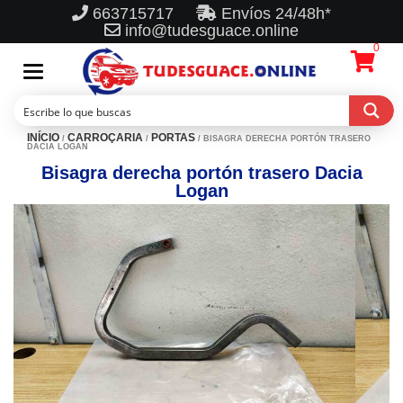
663715717
Envíos 24/48h*
info@tudesguace.online
0
Toggle
navigation
INÍCIO
CARROÇARIA
PORTAS
/
/
/ BISAGRA DERECHA PORTÓN TRASERO
DACIA LOGAN
Bisagra derecha portón trasero Dacia
Logan