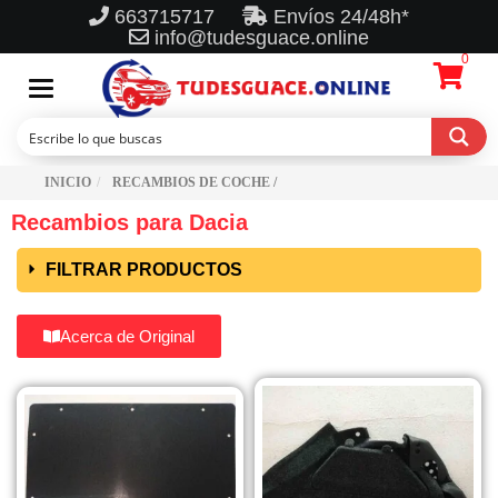
663715717
Envíos 24/48h*
info@tudesguace.online
0
Toggle
navigation
INICIO
RECAMBIOS DE COCHE /
Recambios para Dacia
FILTRAR PRODUCTOS
Acerca de Original