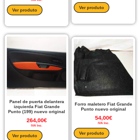
Ver produto
Ver produto
Panel de puerta delantera
Forro maletero Fiat Grande
izquierda Fiat Grande
Punto nuevo original
Punto (199) nuevo original
54,00
€
264,00
€
IVA Inc.
IVA Inc.
Ver produto
Ver produto