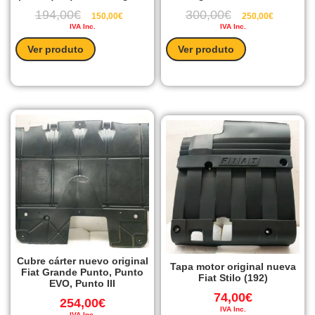
194,00
€
300,00
€
150,00
€
250,00
€
IVA Inc.
IVA Inc.
Ver produto
Ver produto
Cubre cárter nuevo original
Tapa motor original nueva
Fiat Grande Punto, Punto
Fiat Stilo (192)
EVO, Punto III
74,00
€
254,00
€
IVA Inc.
IVA Inc.