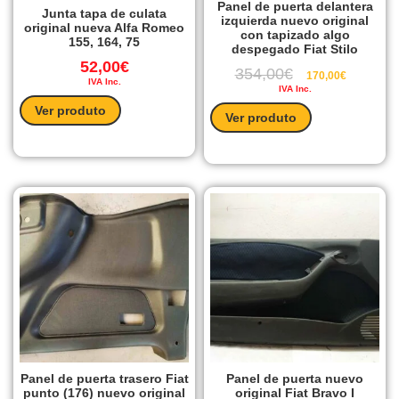
Panel de puerta delantera
Junta tapa de culata
izquierda nuevo original
original nueva Alfa Romeo
con tapizado algo
155, 164, 75
despegado Fiat Stilo
52,00
€
354,00
€
170,00
€
IVA Inc.
IVA Inc.
Ver produto
Ver produto
Panel de puerta trasero Fiat
Panel de puerta nuevo
punto (176) nuevo original
original Fiat Bravo I