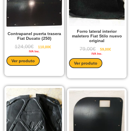
Forro lateral interior
Contrapanel puerta trasera
maletero Fiat Stilo nuevo
Fiat Ducato (250)
original
124,00
€
110,00
€
79,00
€
59,00
€
IVA Inc.
IVA Inc.
Ver produto
Ver produto