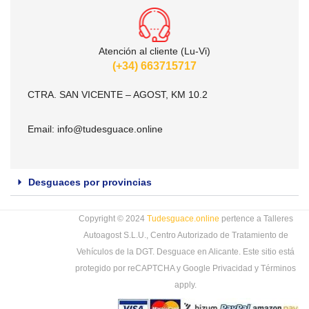
Atención al cliente (Lu-Vi)
(+34) 663715717
CTRA. SAN VICENTE – AGOST, KM 10.2
Email:
info@tudesguace.online
Desguaces por provincias
Copyright © 2024
Tudesguace.online
pertence a Talleres
Autoagost S.L.U., Centro Autorizado de Tratamiento de
Vehículos de la DGT. Desguace en Alicante. Este sitio está
protegido por reCAPTCHA y Google
Privacidad
y
Términos
apply.