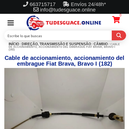
663715717
Envíos 24/48h*
info@tudesguace.online
0
Toggle
navigation
INÍCIO
DIREÇÃO, TRANSMISSÃO E SUSPENSÃO
CÂMBIO
/
/
/ CABLE
DE ACCIONAMIENTO, ACCIONAMIENTO DEL EMBRAGUE FIAT BRAVA, BRAVO I
(182)
Cable de accionamiento, accionamiento del
embrague Fiat Brava, Bravo I (182)