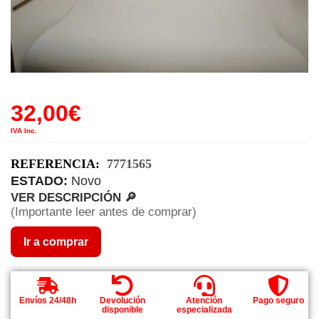
32,00
€
IVA Inc.
REFERENCIA:
7771565
ESTADO:
Novo
VER DESCRIPCIÓN 🔎
(Importante leer antes de comprar)
Ir a comprar
Envíos 24/48h
Devolución
Atención
Pago seguro
disponible
especializada