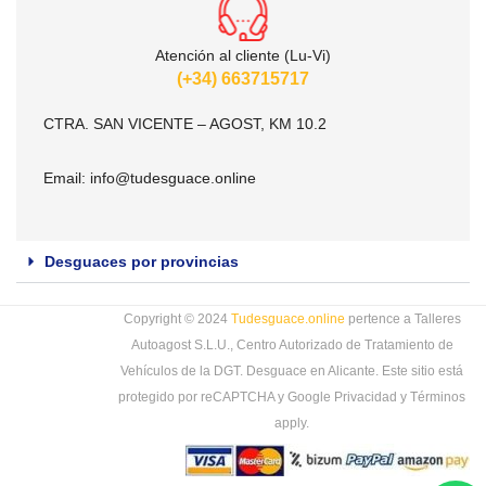
Atención al cliente (Lu-Vi)
(+34) 663715717
CTRA. SAN VICENTE – AGOST, KM 10.2
Email:
info@tudesguace.online
Desguaces por provincias
Copyright © 2024
Tudesguace.online
pertence a Talleres
Autoagost S.L.U., Centro Autorizado de Tratamiento de
Vehículos de la DGT. Desguace en Alicante. Este sitio está
protegido por reCAPTCHA y Google
Privacidad
y
Términos
apply.