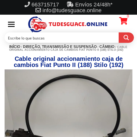
663715717
Envíos 24/48h*
info@tudesguace.online
0
Toggle
navigation
INÍCIO
DIREÇÃO, TRANSMISSÃO E SUSPENSÃO
CÂMBIO
/
/
/ CABLE
ORIGINAL ACCIONAMIENTO CAJA DE CAMBIOS FIAT PUNTO II (188) STILO (192)
Cable original accionamiento caja de
cambios Fiat Punto II (188) Stilo (192)