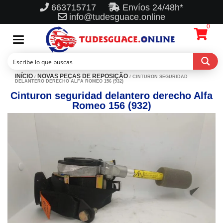
663715717
Envíos 24/48h*
info@tudesguace.online
0
Toggle
navigation
INÍCIO
NOVAS PEÇAS DE REPOSIÇÃO
/
/ CINTURON SEGURIDAD
DELANTERO DERECHO ALFA ROMEO 156 (932)
Cinturon seguridad delantero derecho Alfa
Romeo 156 (932)