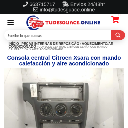
663715717
Envíos 24/48h*
info@tudesguace.online
0
Toggle
navigation
INÍCIO
PEÇAS INTERNAS DE REPOSIÇÃO
AQUECIMENTO/AR
/
/
CONDICIONADO
/ CONSOLA CENTRAL CITRÖEN XSARA CON MANDO
CALEFACCIÓN Y AIRE ACONDICIONADO
Consola central Citröen Xsara con mando
calefacción y aire acondicionado