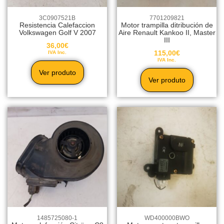
3C0907521B
7701209821
Resistencia Calefaccion
Motor trampilla ditribución de
Volkswagen Golf V 2007
Aire Renault Kankoo II, Master
III
36,00
€
115,00
€
IVA Inc.
IVA Inc.
Ver produto
Ver produto
1485725080-1
WD400000BWO