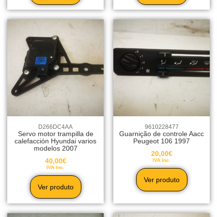
D266DC4AA
9610228477
Servo motor trampilla de
Guarnição de controle Aacc
calefacción Hyundai varios
Peugeot 106 1997
modelos 2007
20,00
€
40,00
€
IVA Inc.
IVA Inc.
Ver produto
Ver produto