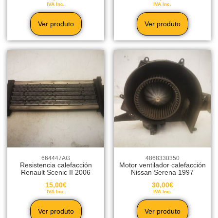
IVA Inc.
IVA Inc.
Ver produto
Ver produto
664447AG
4868330350
Resistencia calefacción
Motor ventilador calefacción
Renault Scenic II 2006
Nissan Serena 1997
15,00
€
30,00
€
IVA Inc.
IVA Inc.
Ver produto
Ver produto