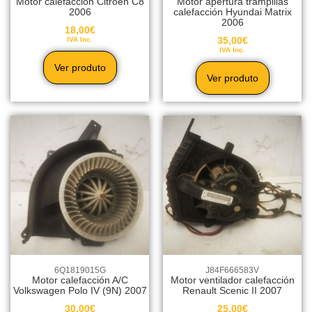
Motor calefacción Citröen C8
Motor apertura trampillas
2006
calefacción Hyundai Matrix
2006
18,00
€
35,00
€
IVA Inc.
IVA Inc.
Ver produto
Ver produto
6Q1819015G
J84F666583V
Motor calefacción A/C
Motor ventilador calefacción
Volkswagen Polo IV (9N) 2007
Renault Scenic II 2007
30,00
€
25,00
€