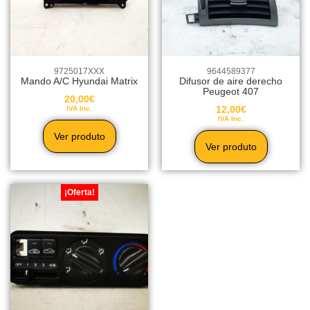
9725017XXX
9644589377
Mando A/C Hyundai Matrix
Difusor de aire derecho
Peugeot 407
20,00
€
12,00
€
IVA Inc.
IVA Inc.
Ver produto
Ver produto
¡Oferta!