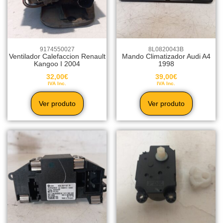
9174550027
8L0820043B
Ventilador Calefaccion Renault
Mando Climatizador Audi A4
Kangoo I 2004
1998
32,00
€
39,00
€
IVA Inc.
IVA Inc.
Ver produto
Ver produto