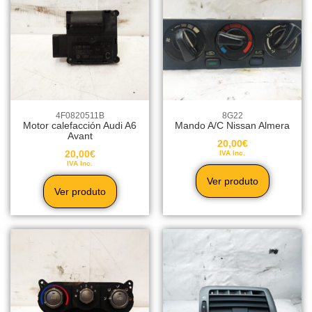
4F0820511B
8G22
Motor calefacción Audi A6
Mando A/C Nissan Almera
Avant
20,00
€
20,00
€
IVA Inc.
IVA Inc.
Ver produto
Ver produto