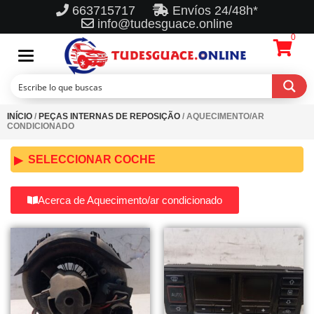
663715717
Envíos 24/48h*
info@tudesguace.online
0
Toggle
navigation
INÍCIO
/
PEÇAS INTERNAS DE REPOSIÇÃO
/ AQUECIMENTO/AR
CONDICIONADO
SELECCIONAR COCHE
Acerca de Aquecimento/ar condicionado