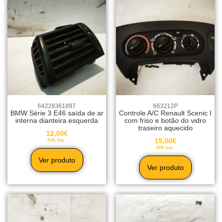
64228361897
663212P
BMW Série 3 E46 saída de ar
Controle A/C Renault Scenic I
interna dianteira esquerda
com friso e botão do vidro
traseiro aquecido
12,00
€
15,00
€
IVA Inc.
IVA Inc.
Ver produto
Ver produto