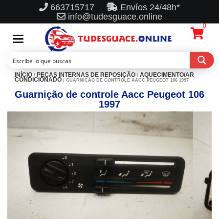
663715717
Envíos 24/48h*
info@tudesguace.online
0
Toggle
navigation
INÍCIO
PEÇAS INTERNAS DE REPOSIÇÃO
AQUECIMENTO/AR
/
/
CONDICIONADO
/ GUARNIÇÃO DE CONTROLE AACC PEUGEOT 106 1997
Guarnição de controle Aacc Peugeot 106
1997