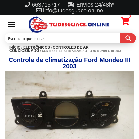
663715717
Envíos 24/48h*
info@tudesguace.online
0
Toggle
navigation
INÍCIO
ELETRÔNICOS
CONTROLES DE AR
/
/
CONDICIONADO
/ CONTROLE DE CLIMATIZAÇÃO FORD MONDEO III 2003
Controle de climatização Ford Mondeo III
2003