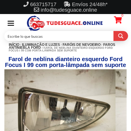
663715717
Envíos 24/48h*
info@tudesguace.online
0
Toggle
navigation
INÍCIO
ILUMINAÇÃO E LUZES
FARÓIS DE NEVOEIRO
FAROS
/
/
/
ANTINIEBLA FORD
/ FAROL DE NEBLINA DIANTEIRO ESQUERDO FORD
FOCUS I 99 COM PORTA-LÂMPADA SEM SUPORTE
Farol de neblina dianteiro esquerdo Ford
Focus I 99 com porta-lâmpada sem suporte