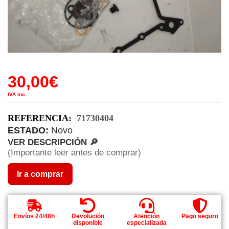
30,00
€
IVA Inc.
REFERENCIA:
71730404
ESTADO:
Novo
VER DESCRIPCIÓN 🔎
(Importante leer antes de comprar)
Ir a comprar
Envíos 24/48h
Devolución
Atención
Pago seguro
disponible
especializada