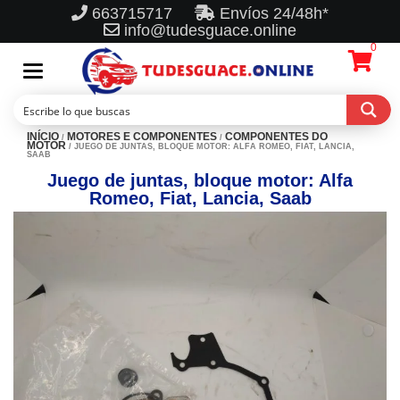
663715717
Envíos 24/48h*
info@tudesguace.online
0
Toggle
navigation
INÍCIO
MOTORES E COMPONENTES
COMPONENTES DO
/
/
MOTOR
/ JUEGO DE JUNTAS, BLOQUE MOTOR: ALFA ROMEO, FIAT, LANCIA,
SAAB
Juego de juntas, bloque motor: Alfa
Romeo, Fiat, Lancia, Saab