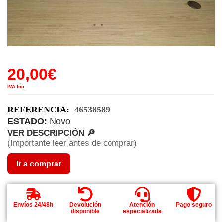
20,00
€
IVA Inc.
REFERENCIA:
46538589
ESTADO:
Novo
VER DESCRIPCIÓN 🔎
(Importante leer antes de comprar)
Ir a comprar
Envíos 24/48h
Devolución
Atención
Pago seguro
disponible
especializada