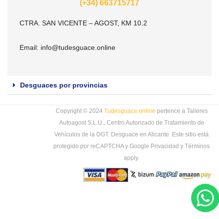
(+34) 663715717
CTRA. SAN VICENTE – AGOST, KM 10.2
Email:
info@tudesguace.online
Desguaces por provincias
Copyright © 2024
Tudesguace.online
pertence a Talleres
Autoagost S.L.U., Centro Autorizado de Tratamiento de
Vehículos de la DGT. Desguace en Alicante. Este sitio está
protegido por reCAPTCHA y Google
Privacidad
y
Términos
apply.