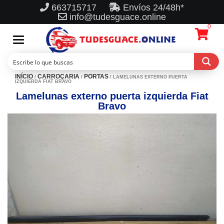
663715717
Envíos 24/48h*
info@tudesguace.online
0
Toggle
navigation
INÍCIO
CARROÇARIA
PORTAS
/
/
/ LAMELUNAS EXTERNO PUERTA
IZQUIERDA FIAT BRAVO
Lamelunas externo puerta izquierda Fiat
Bravo