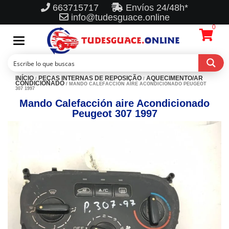
663715717
Envíos 24/48h*
info@tudesguace.online
0
Toggle
navigation
INÍCIO
PEÇAS INTERNAS DE REPOSIÇÃO
AQUECIMENTO/AR
/
/
CONDICIONADO
/ MANDO CALEFACCIÓN AIRE ACONDICIONADO PEUGEOT
307 1997
Mando Calefacción aire Acondicionado
Peugeot 307 1997