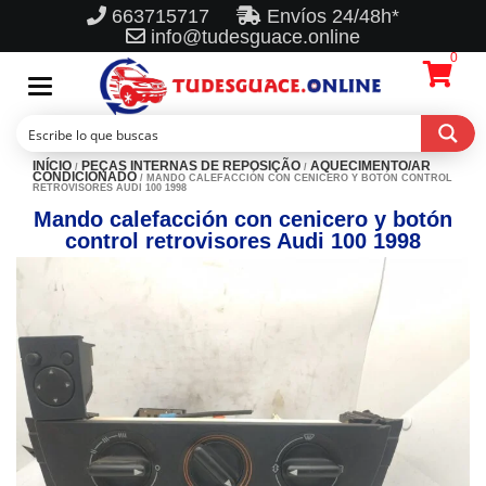
663715717
Envíos 24/48h*
info@tudesguace.online
0
Toggle
navigation
INÍCIO
PEÇAS INTERNAS DE REPOSIÇÃO
AQUECIMENTO/AR
/
/
CONDICIONADO
/ MANDO CALEFACCIÓN CON CENICERO Y BOTÓN CONTROL
RETROVISORES AUDI 100 1998
Mando calefacción con cenicero y botón
control retrovisores Audi 100 1998