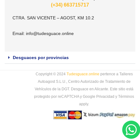
(+34) 663715717
CTRA. SAN VICENTE – AGOST, KM 10.2
Email:
info@tudesguace.online
Desguaces por provincias
Copyright © 2024
Tudesguace.online
pertence a Talleres
Autoagost S.L.U., Centro Autorizado de Tratamiento de
Vehículos de la DGT. Desguace en Alicante. Este sitio está
protegido por reCAPTCHA y Google
Privacidad
y
Términos
apply.