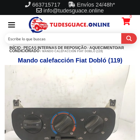
663715717
Envíos 24/48h*
info@tudesguace.online
0
Toggle
navigation
INÍCIO
PEÇAS INTERNAS DE REPOSIÇÃO
AQUECIMENTO/AR
/
/
CONDICIONADO
/ MANDO CALEFACCIÓN FIAT DOBLÓ (119)
Mando calefacción Fiat Dobló (119)