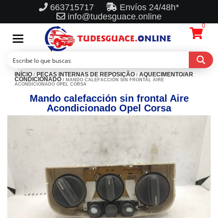
663715717
Envíos 24/48h*
info@tudesguace.online
0
Toggle
navigation
INÍCIO
PEÇAS INTERNAS DE REPOSIÇÃO
AQUECIMENTO/AR
/
/
CONDICIONADO
/ MANDO CALEFACCIÓN SIN FRONTAL AIRE
ACONDICIONADO OPEL CORSA
Mando calefacción sin frontal Aire
Acondicionado Opel Corsa