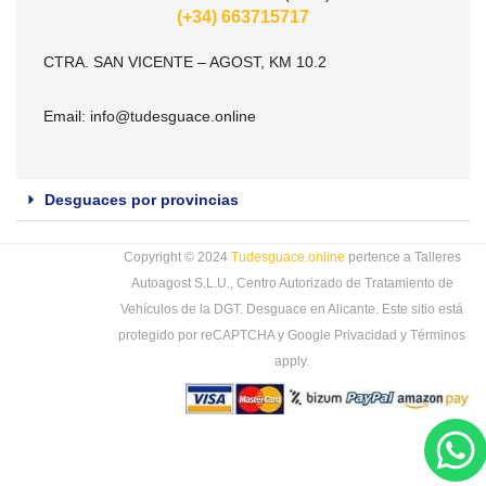
(+34) 663715717
CTRA. SAN VICENTE – AGOST, KM 10.2
Email:
info@tudesguace.online
Desguaces por provincias
Copyright © 2024
Tudesguace.online
pertence a Talleres
Autoagost S.L.U., Centro Autorizado de Tratamiento de
Vehículos de la DGT. Desguace en Alicante. Este sitio está
protegido por reCAPTCHA y Google
Privacidad
y
Términos
apply.