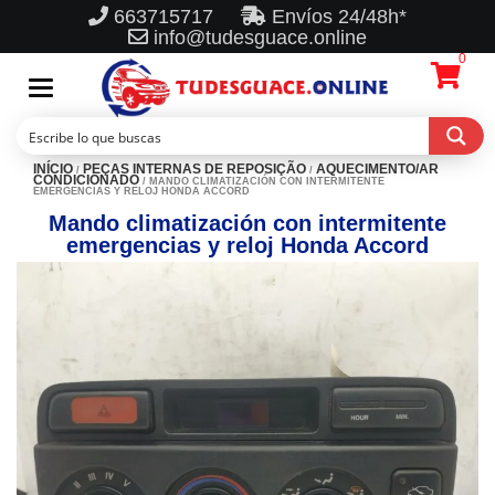
663715717
Envíos 24/48h*
info@tudesguace.online
0
Toggle
navigation
INÍCIO
PEÇAS INTERNAS DE REPOSIÇÃO
AQUECIMENTO/AR
/
/
CONDICIONADO
/ MANDO CLIMATIZACIÓN CON INTERMITENTE
EMERGENCIAS Y RELOJ HONDA ACCORD
Mando climatización con intermitente
emergencias y reloj Honda Accord