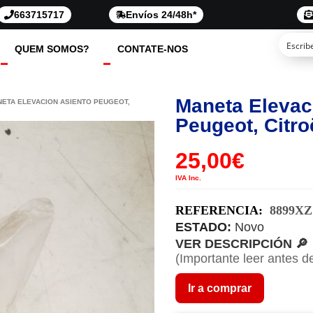
663715717
Envíos 24/48h*
QUEM SOMOS?
CONTATE-NOS
Maneta Elevac
NETA ELEVACION ASIENTO PEUGEOT,
Peugeot, Citro
25,00
€
IVA Inc.
REFERENCIA:
8899XZ
ESTADO:
Novo
VER DESCRIPCIÓN 🔎
(Importante leer antes d
Ir a comprar