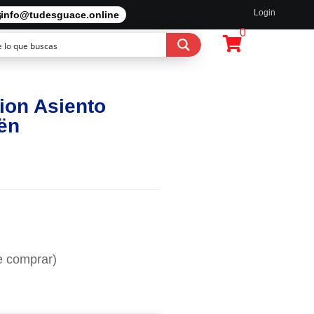
Login
info@tudesguace.online
0
ion Asiento
ën
e comprar)