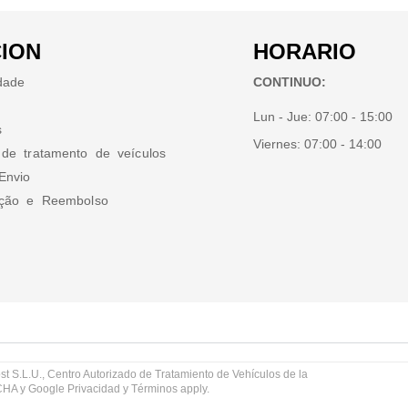
ION
HORARIO
idade
CONTINUO:
Lun - Jue:
07:00 - 15:00
s
Viernes:
07:00 - 14:00
 de tratamento de veículos
Envio
ução e Reembolso
st S.L.U., Centro Autorizado de Tratamiento de Vehículos de la
TCHA y Google
Privacidad
y
Términos
apply.