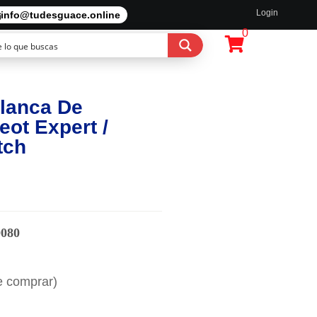
Login
info@tudesguace.online
0
lanca De
ot Expert /
tch
0080
e comprar)