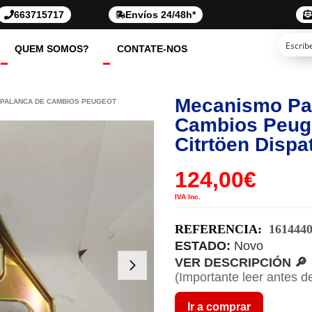
663715717
Envíos 24/48h*
QUEM SOMOS?
CONTATE-NOS
Mecanismo Pa
 PALANCA DE CAMBIOS PEUGEOT
Cambios Peuge
Citrtöen Dispa
124,00
€
IVA Inc.
REFERENCIA:
161444
ESTADO:
Novo
VER DESCRIPCIÓN 🔎
(Importante leer antes d
Ir a comprar