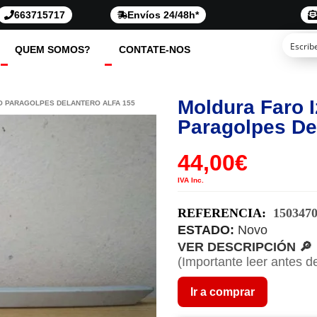
663715717
Envíos 24/48h*
QUEM SOMOS?
CONTATE-NOS
Moldura Faro 
O PARAGOLPES DELANTERO ALFA 155
Paragolpes Del
44,00
€
IVA Inc.
REFERENCIA:
150347
ESTADO:
Novo
VER DESCRIPCIÓN 🔎
(Importante leer antes d
Ir a comprar