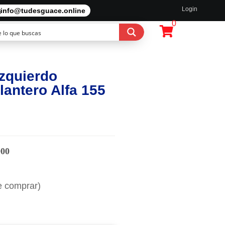
Login
info@tudesguace.online
0
Izquierdo
antero Alfa 155
000
e comprar)