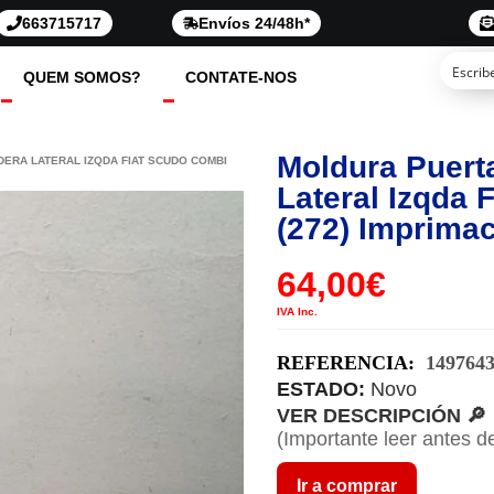
663715717
Envíos 24/48h*
QUEM SOMOS?
CONTATE-NOS
Moldura Puert
ERA LATERAL IZQDA FIAT SCUDO COMBI
Lateral Izqda 
(272) Imprima
64,00
€
IVA Inc.
REFERENCIA:
149764
ESTADO:
Novo
VER DESCRIPCIÓN 🔎
(Importante leer antes d
Ir a comprar