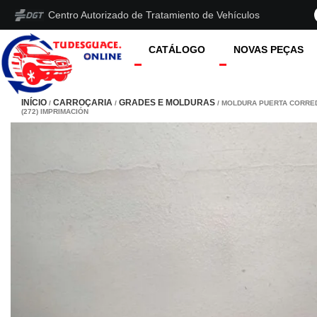
Centro Autorizado de Tratamiento de Vehículos
CATÁLOGO
NOVAS PEÇAS
INÍCIO
CARROÇARIA
GRADES E MOLDURAS
/
/
/ MOLDURA PUERTA CORRED
(272) IMPRIMACIÓN