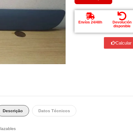
Envíos 24/48h
Devolución
disponible
Calcular
Descrição
Datos Técnicos
plazables