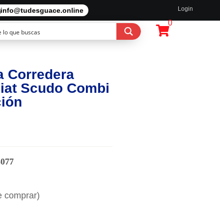
Login
info@tudesguace.online
0
a Corredera
Fiat Scudo Combi
ción
3077
e comprar)