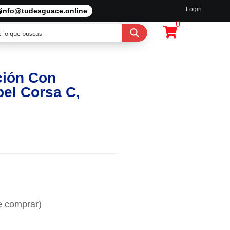
Login
info@tudesguace.online
0
ción Con
pel Corsa C,
e comprar)