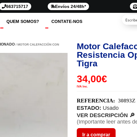
663715717
Envíos 24/48h*
QUEM SOMOS?
CONTATE-NOS
Motor Calefac
CIONADO
/ MOTOR CALEFACCIÓN CON
Resistencia O
Tigra
34,00
€
IVA Inc.
REFERENCIA:
30893Z
ESTADO:
Usado
VER DESCRIPCIÓN 🔎
(Importante leer antes d
Ir a comprar