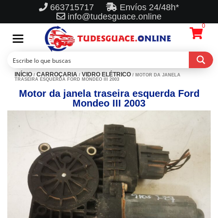
663715717
Envíos 24/48h*
info@tudesguace.online
0
Toggle
navigation
INÍCIO
CARROÇARIA
VIDRO ELÉTRICO
/
/
/ MOTOR DA JANELA
TRASEIRA ESQUERDA FORD MONDEO III 2003
Motor da janela traseira esquerda Ford
Mondeo III 2003