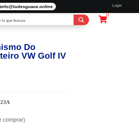
Login
info@tudesguace.online
0
nismo Do
teiro VW Golf IV
023A
e comprar)