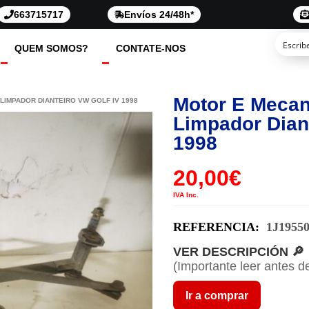
663715717
Envíos 24/48h*
QUEM SOMOS?
CONTATE-NOS
Motor E Meca
LIMPADOR DIANTEIRO VW GOLF IV 1998
Limpador Dian
1998
20,00
€
IVA Inc.
REFERENCIA:
1J1955
VER DESCRIPCIÓN 🔎
(Importante leer antes d
Ir a comprar