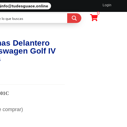
Login
info@tudesguace.online
0
nas Delantero
swagen Golf IV
s
801C
e comprar)