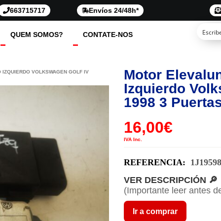
663715717
Envíos 24/48h*
QUEM SOMOS?
CONTATE-NOS
Motor Elevalu
 IZQUIERDO VOLKSWAGEN GOLF IV
Izquierdo Volk
1998 3 Puerta
16,00
€
IVA Inc.
REFERENCIA:
1J1959
VER DESCRIPCIÓN 🔎
(Importante leer antes d
Ir a comprar