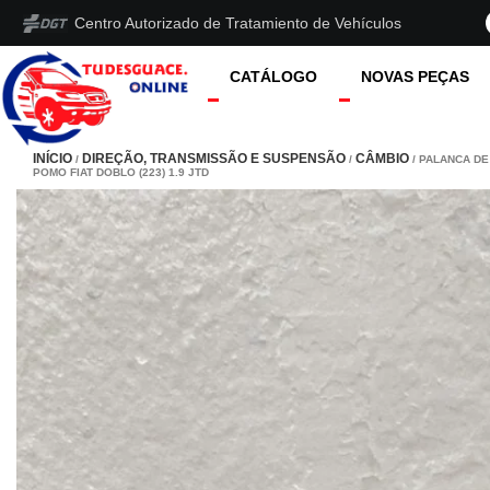
Centro Autorizado de Tratamiento de Vehículos
CATÁLOGO
NOVAS PEÇAS
INÍCIO
DIREÇÃO, TRANSMISSÃO E SUSPENSÃO
CÂMBIO
/
/
/ PALANCA DE
POMO FIAT DOBLO (223) 1.9 JTD