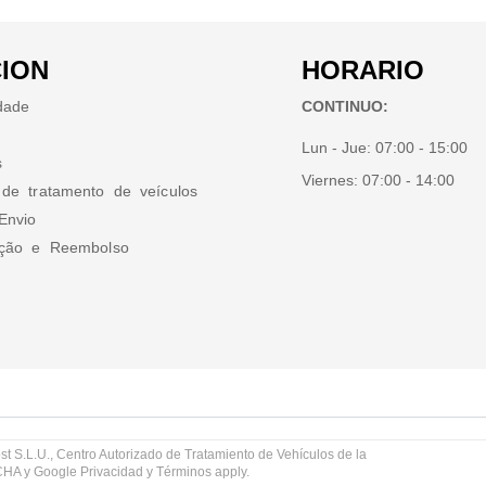
ION
HORARIO
idade
CONTINUO:
Lun - Jue:
07:00 - 15:00
s
Viernes:
07:00 - 14:00
 de tratamento de veículos
Envio
ução e Reembolso
st S.L.U., Centro Autorizado de Tratamiento de Vehículos de la
TCHA y Google
Privacidad
y
Términos
apply.