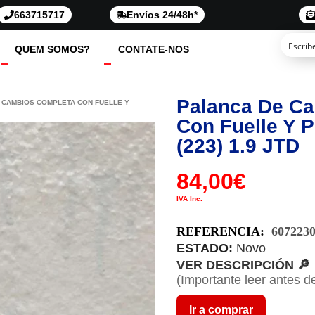
663715717
Envíos 24/48h*
QUEM SOMOS?
CONTATE-NOS
Palanca De C
 CAMBIOS COMPLETA CON FUELLE Y
Con Fuelle Y 
(223) 1.9 JTD
84,00
€
IVA Inc.
REFERENCIA:
607223
ESTADO:
Novo
VER DESCRIPCIÓN 🔎
(Importante leer antes d
Ir a comprar