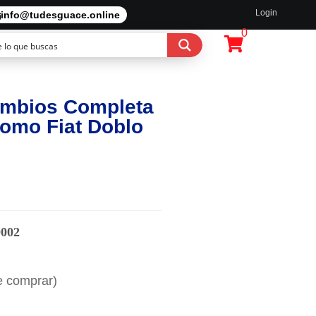
Login
info@tudesguace.online
0
ambios Completa
Pomo Fiat Doblo
0002
e comprar)