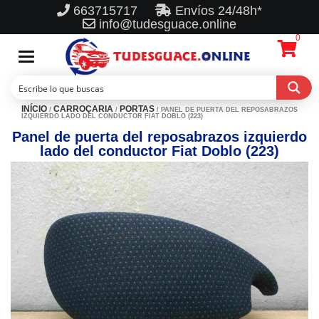
663715717
Envíos 24/48h*
info@tudesguace.online
0
Toggle
navigation
INÍCIO
CARROÇARIA
PORTAS
/
/
/ PANEL DE PUERTA DEL REPOSABRAZOS
IZQUIERDO LADO DEL CONDUCTOR FIAT DOBLO (223)
Panel de puerta del reposabrazos izquierdo
lado del conductor Fiat Doblo (223)