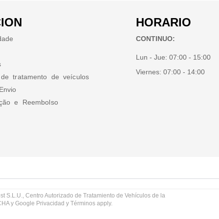
ION
HORARIO
idade
CONTINUO:
Lun - Jue:
07:00 - 15:00
s
Viernes:
07:00 - 14:00
 de tratamento de veículos
Envio
ução e Reembolso
st S.L.U., Centro Autorizado de Tratamiento de Vehículos de la
TCHA y Google
Privacidad
y
Términos
apply.