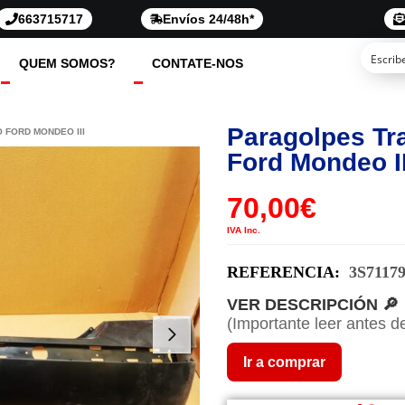
663715717
Envíos 24/48h*
QUEM SOMOS?
CONTATE-NOS
Paragolpes Tr
 FORD MONDEO III
Ford Mondeo II
70,00
€
IVA Inc.
REFERENCIA:
3S7117
VER DESCRIPCIÓN 🔎
(Importante leer antes d
Ir a comprar