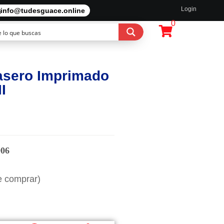
Login
info@tudesguace.online
0
asero Imprimado
I
906
e comprar)