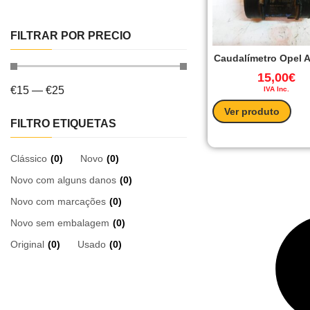
FILTRAR POR PRECIO
Caudalímetro Opel A
15,00
€
€
15
—
€
25
IVA Inc.
Ver produto
FILTRO ETIQUETAS
Clássico
(
0
)
Novo
(
0
)
Novo com alguns danos
(
0
)
Novo com marcações
(
0
)
Novo sem embalagem
(
0
)
Original
(
0
)
Usado
(
0
)