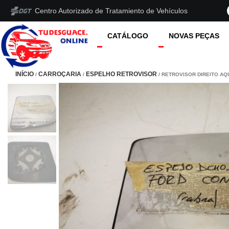
Centro Autorizado de Tratamiento de Vehículos
CATÁLOGO
NOVAS PEÇAS
INÍCIO
CARROÇARIA
ESPELHO RETROVISOR
/
/
/ RETROVISOR DIREITO A