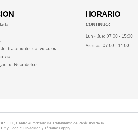
ION
HORARIO
idade
CONTINUO:
Lun - Jue:
07:00 - 15:00
s
Viernes:
07:00 - 14:00
 de tratamento de veículos
Envio
ução e Reembolso
st S.L.U., Centro Autorizado de Tratamiento de Vehículos de la
TCHA y Google
Privacidad
y
Términos
apply.