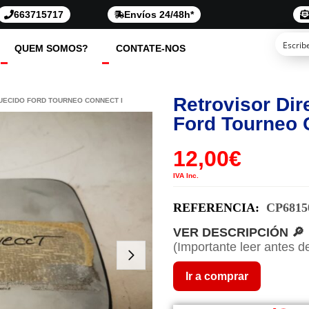
663715717
Envíos 24/48h*
QUEM SOMOS?
CONTATE-NOS
Retrovisor Dir
QUECIDO FORD TOURNEO CONNECT I
Ford Tourneo 
12,00
€
IVA Inc.
REFERENCIA:
CP6815
VER DESCRIPCIÓN 🔎
(Importante leer antes d
Ir a comprar