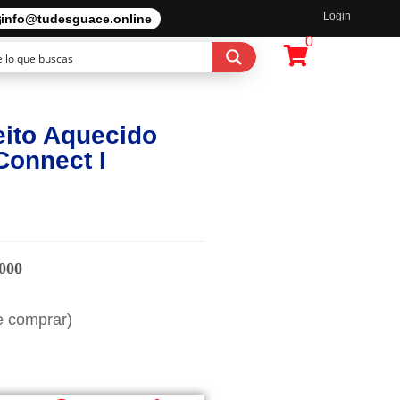
Login
info@tudesguace.online
0
eito Aquecido
Connect I
000
e comprar)