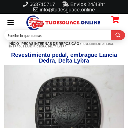
663715717
Envíos 24/48h*
info@tudesguace.online
0
Toggle
navigation
INÍCIO
PEÇAS INTERNAS DE REPOSIÇÃO
/
/ REVESTIMIENTO PEDAL,
EMBRAGUE LANCIA DEDRA, DELTA LYBRA
Revestimiento pedal, embrague Lancia
Dedra, Delta Lybra