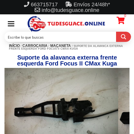
663715717
Envíos 24/48h*
info@tudesguace.online
0
Toggle
navigation
INÍCIO
CARROÇARIA
MAÇANETA
/
/
/ SUPORTE DA ALAVANCA EXTERNA
FRENTE ESQUERDA FORD FOCUS II CMAX KUGA
Suporte da alavanca externa frente
esquerda Ford Focus II CMax Kuga