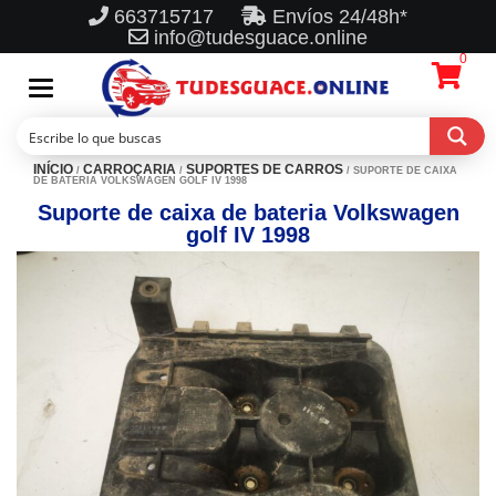
663715717
Envíos 24/48h*
info@tudesguace.online
0
Toggle
navigation
INÍCIO
CARROÇARIA
SUPORTES DE CARROS
/
/
/ SUPORTE DE CAIXA
DE BATERIA VOLKSWAGEN GOLF IV 1998
Suporte de caixa de bateria Volkswagen
golf IV 1998