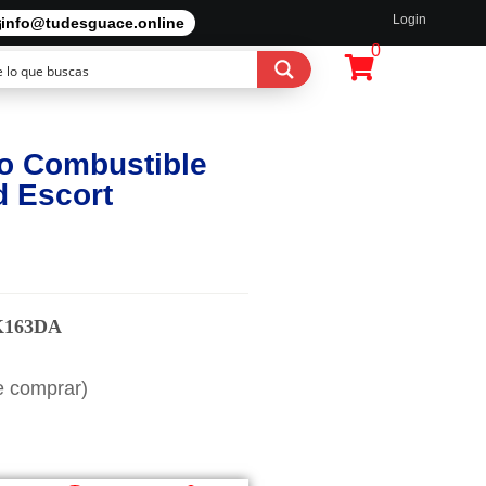
Login
info@tudesguace.online
0
o Combustible
d Escort
K163DA
e comprar)