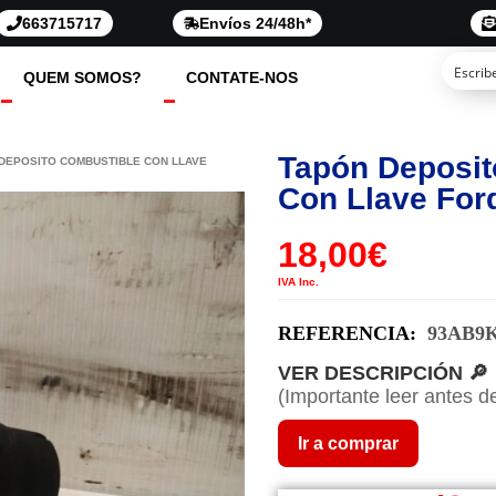
663715717
Envíos 24/48h*
QUEM SOMOS?
CONTATE-NOS
Tapón Deposit
 DEPOSITO COMBUSTIBLE CON LLAVE
Con Llave For
18,00
€
IVA Inc.
REFERENCIA:
93AB9
VER DESCRIPCIÓN 🔎
(Importante leer antes d
Ir a comprar