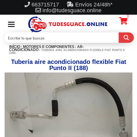
663715717
Envíos 24/48h*
info@tudesguace.online
0
Toggle
navigation
INÍCIO
MOTORES E COMPONENTES
AR-
/
/
CONDICIONADO
/ TUBERÍA AIRE ACONDICIONADO FLEXIBLE FIAT PUNTO II
(188)
Tubería aire acondicionado flexible Fiat
Punto II (188)