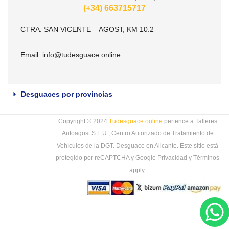
(+34) 663715717
CTRA. SAN VICENTE – AGOST, KM 10.2
Email:
info@tudesguace.online
Desguaces por provincias
Copyright © 2024
Tudesguace.online
pertence a Talleres
Autoagost S.L.U., Centro Autorizado de Tratamiento de
Vehículos de la DGT. Desguace en Alicante. Este sitio está
protegido por reCAPTCHA y Google
Privacidad
y
Términos
apply.