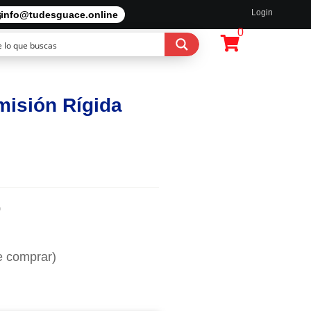
Login
info@tudesguace.online
0
misión Rígida
9
e comprar)