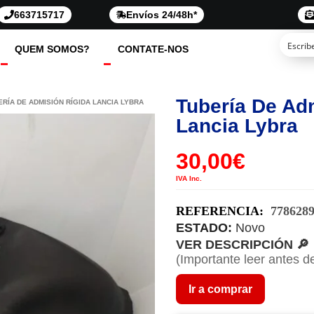
663715717
Envíos 24/48h*
QUEM SOMOS?
CONTATE-NOS
Tubería De Ad
ERÍA DE ADMISIÓN RÍGIDA LANCIA LYBRA
Lancia Lybra
30,00
€
IVA Inc.
REFERENCIA:
778628
ESTADO:
Novo
VER DESCRIPCIÓN 🔎
(Importante leer antes d
Ir a comprar